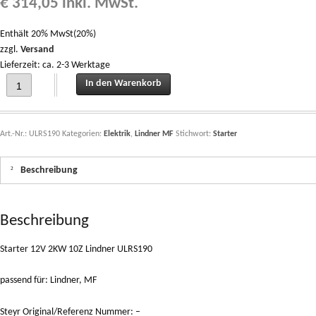
€
314,05
inkl. MwSt.
Enthält 20% MwSt(20%)
zzgl.
Versand
Lieferzeit: ca. 2-3 Werktage
Starter 12V 2KW 10Z Lindner ULRS190 quantity
In den Warenkorb
Art.-Nr.:
ULRS190
Kategorien:
Elektrik
,
Lindner MF
Stichwort:
Starter
Beschreibung
Beschreibung
Starter 12V 2KW 10Z Lindner ULRS190
passend für: Lindner, MF
Steyr Original/Referenz Nummer: –