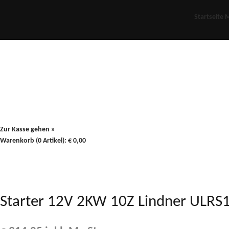
Startseite
M
Für Oldies
Plus
80er
900/90
Zur Kasse gehen »
Warenkorb (0 Artikel):
€
0,00
Starter 12V 2KW 10Z Lindner ULRS