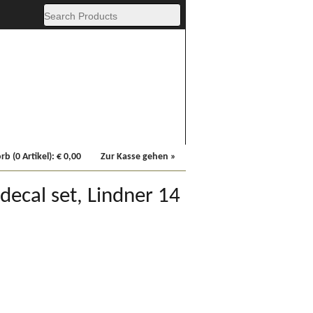
Fachbücher
Sonstiges
b (0 Artikel):
€
0,00
Zur Kasse gehen »
 decal set, Lindner 14