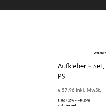
CVT Profi +
80er
900/9000
Lindner MF
Kompakt
Warenkor
Aufkleber – Set,
PS
€
57,96
inkl. MwSt.
Enthält 20% MwSt(20%)
zzgl.
Versand