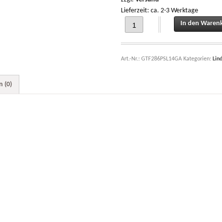
Lieferzeit: ca. 2-3 Werktage
Aufkleber - Set, decal set, Lindner 1
In den Waren
Art.-Nr.:
GTF286PSL14GA
Kategorien:
Lin
 (0)