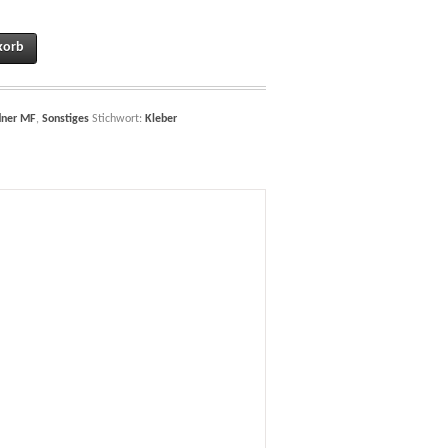
4 PS quantity
korb
dner MF
,
Sonstiges
Stichwort:
Kleber