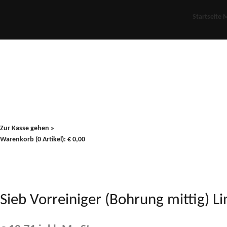
Startseite
M
Für Oldies
Plus
80er
900/90
Zur Kasse gehen »
Warenkorb (0 Artikel):
€
0,00
Sieb Vorreiniger (Bohrung mittig)