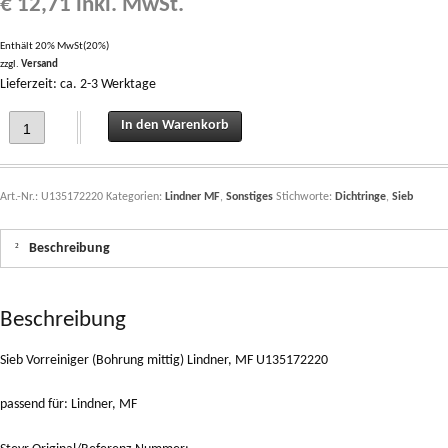
€
12,71
inkl. MwSt.
Enthält 20% MwSt(20%)
zzgl.
Versand
Lieferzeit: ca. 2-3 Werktage
Sieb Vorreiniger (Bohrung mittig) Lindner, MF U135172220 quantity
In den Warenkorb
Art.-Nr.:
U135172220
Kategorien:
Lindner MF
,
Sonstiges
Stichworte:
Dichtringe
,
Sieb
Beschreibung
Beschreibung
Sieb Vorreiniger (Bohrung mittig) Lindner, MF U135172220
passend für: Lindner, MF