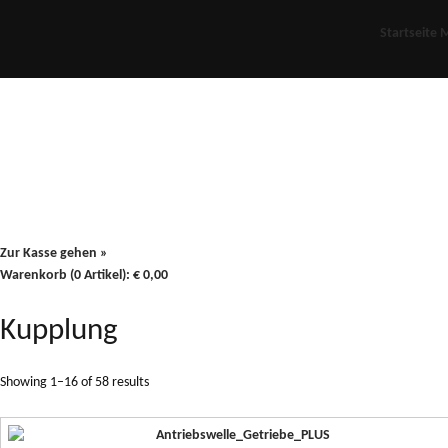
Startseite
M
Für Oldies
Plus
80er
900/90
Zur Kasse gehen »
Warenkorb (0 Artikel):
€
0,00
Kupplung
Showing 1–16 of 58 results