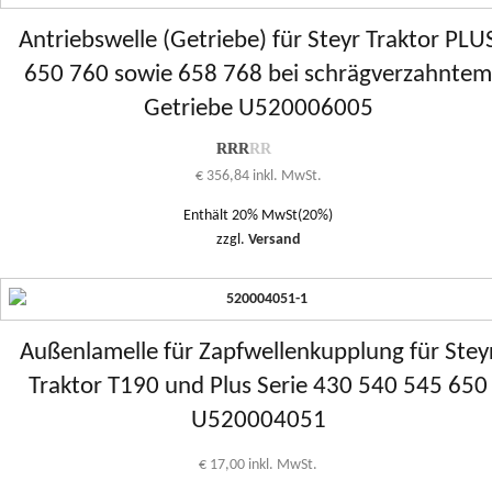
Antriebswelle (Getriebe) für Steyr Traktor PLU
650 760 sowie 658 768 bei schrägverzahnte
Getriebe U520006005
Bewertung
€
356,84
inkl. MwSt.
2.00
von
Enthält 20% MwSt(20%)
1 bis
5
zzgl.
Versand
Außenlamelle für Zapfwellenkupplung für Stey
Traktor T190 und Plus Serie 430 540 545 650
U520004051
€
17,00
inkl. MwSt.