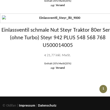
Enthält 20% MwSt(20%)
zzgl.
Versand
Einlassventil schmale Nut Steyr Traktor 80er Ser
(ohne Turbo) Steyr 942 PLUS 548 568 768
U500014005
€
21,77
inkl. MwSt.
Enthält 20% MwSt(20%)
zzgl.
Versand
1
© Oldifan |
Impressum
|
Datenschutz