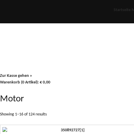
Startseite
M
Für Oldies
Plus
80er
900/90
Zur Kasse gehen »
Warenkorb (0 Artikel):
€
0,00
Motor
Showing 1–16 of 124 results