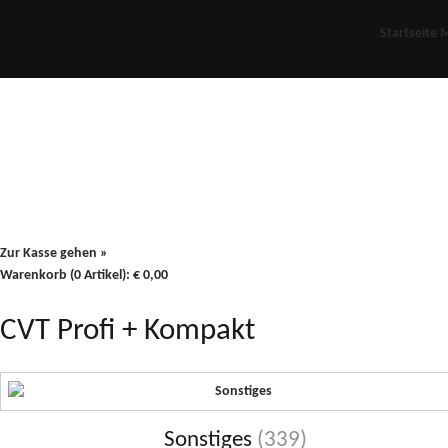
Startseite
M
Für Oldies
Plus
80er
900/90
Zur Kasse gehen »
Warenkorb (0 Artikel):
€
0,00
CVT Profi + Kompakt
Sonstiges
(339)