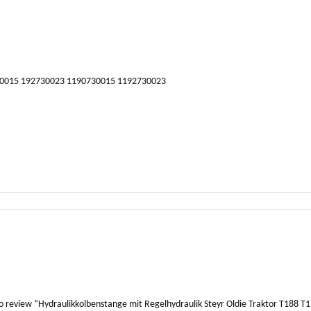
730015 192730023 1190730015 1192730023
 to review “Hydraulikkolbenstange mit Regelhydraulik Steyr Oldie Traktor T188 T19