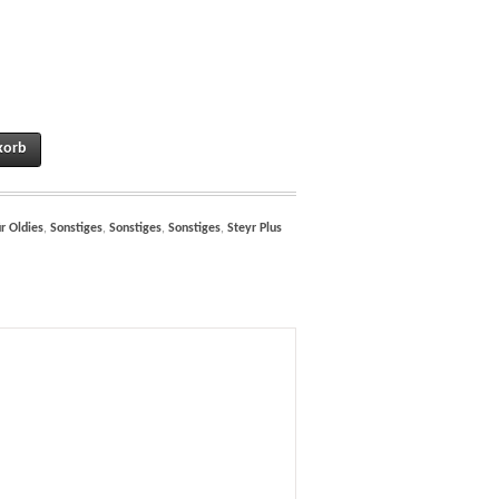
aulik Steyr Oldie Traktor T188 T190 Serie 80 Plus Serie (Hydraulik) U521020023 
korb
r Oldies
,
Sonstiges
,
Sonstiges
,
Sonstiges
,
Steyr Plus