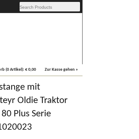
Fachbücher
Sonstiges
b (0 Artikel):
€
0,00
Zur Kasse gehen »
stange mit
teyr Oldie Traktor
80 Plus Serie
21020023