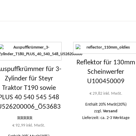
Reflektor für 130mm
uspuffkrümmer für 3-
Scheinwerfer
Zylinder für Steyr
U100450009
Traktor T190 sowie
€
29,82
inkl. MwSt.
PLUS 40 540 545 548
Enthält 20% MwSt(20%)
U526200006_Ö53683
zzgl.
Versand
Lieferzeit: ca. 2-3 Werktage
Bewertung
€
92,99
inkl. MwSt.
5.00
von 1
bis 5