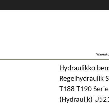
CVT Profi +
80er
900/9000
Lindner MF
Kompakt
Warenkor
Hydraulikkolben
Regelhydraulik S
T188 T190 Serie 
(Hydraulik) U5