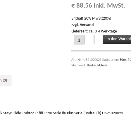
€
88,56
inkl. MwSt.
Enthält 20% MwSt(20%)
zzgl.
Versand
Lieferzeit: ca. 3-4 Werktage
Hydraulikkolbenstange mit Regelhydr
In den Waren
Art.-Nr.:
U521020023
Kategorien:
80er
,
Fü
Stichwort:
Hydraulikteile
 (0)
k Steyr Oldie Traktor T188 T190 Serie 80 Plus Serie (Hydraulik) U521020023