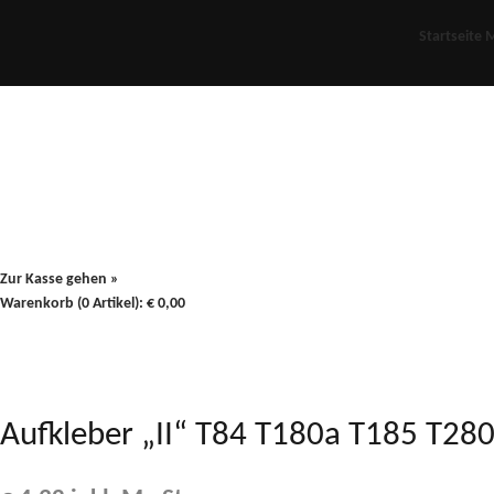
Startseite
M
Für Oldies
Plus
80er
900/90
Zur Kasse gehen »
Warenkorb (0 Artikel):
€
0,00
Aufkleber „II“ T84 T180a T185 T2