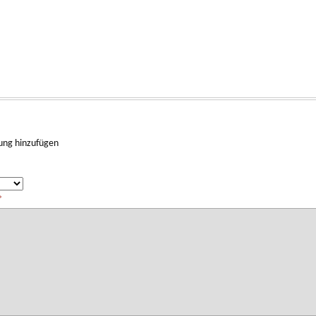
ung hinzufügen
*
*