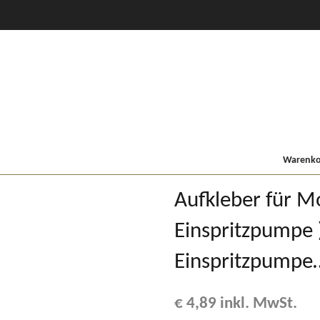
CVT Profi +
80er
900/9000
Lindner MF
Kompakt
Warenkor
Aufkleber für M
Einspritzpumpe 
Einspritzpump
€
4,89
inkl. MwSt.