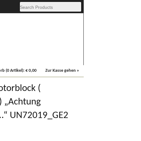
Fachbücher
Sonstiges
b (0 Artikel):
€
0,00
Zur Kasse gehen »
otorblock (
) „Achtung
e…“ UN72019_GE2