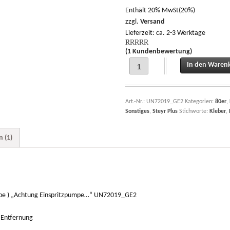
Enthält 20% MwSt(20%)
zzgl.
Versand
Lieferzeit: ca. 2-3 Werktage
(
1
Kundenbewertung)
Rated
1
5.00
out of 5
Aufkleber für Motorblock ( Einspri
In den Waren
based on
customer
rating
Art.-Nr.:
UN72019_GE2
Kategorien:
80er
,
Sonstiges
,
Steyr Plus
Stichworte:
Kleber
,
 (1)
umpe ) „Achtung Einspritzpumpe…“ UN72019_GE2
 Entfernung