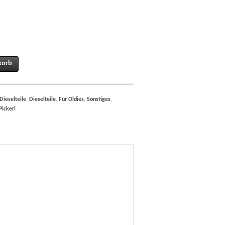
tzpumpe ) "Achtung Einspritzpumpe..." UN72019_GE2 quantity
korb
Dieselteile
,
Dieselteile
,
Für Oldies
,
Sonstiges
,
Pickerl