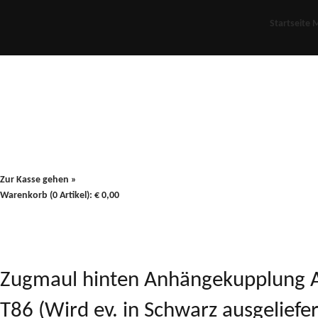
Startseite
M
Für Oldies
Plus
80er
900/90
Zur Kasse gehen »
Warenkorb (0 Artikel):
€
0,00
Zugmaul hinten Anhängekupplung 
T86 (Wird ev. in Schwarz ausgelie