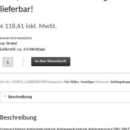
lieferbar!
€
118,61
inkl. MwSt.
Enthält 20% MwSt(20%)
zzgl.
Versand
Lieferzeit: ca. 3-4 Werktage
Zugmaul hinten Anhängekupplung Anhängerkupplung Anhängermaul T80- T86 (Wir
In den Warenkorb
Art.-Nr.:
Ö94850_G286BE809388
Kategorien:
Für Oldies
,
Sonstiges
Stichwort:
Anhängekupp
Beschreibung
Beschreibung
Zugmaul hinten Anhängekupplung Anhängerkupplung Anhängermaul T80- T86 Ö