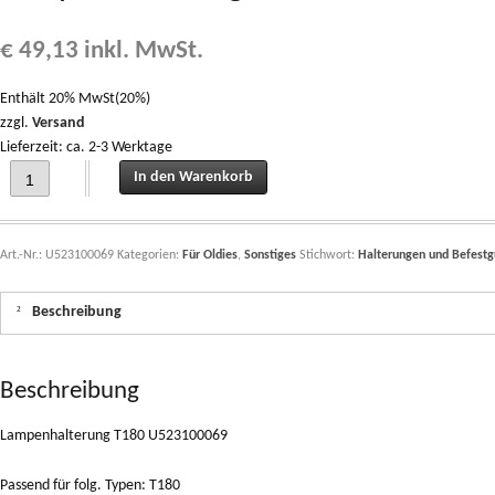
€
49,13
inkl. MwSt.
Enthält 20% MwSt(20%)
zzgl.
Versand
Lieferzeit: ca. 2-3 Werktage
Lampenhalterung für Rückleuchte T180 U523100069 quantity
In den Warenkorb
Art.-Nr.:
U523100069
Kategorien:
Für Oldies
,
Sonstiges
Stichwort:
Halterungen und Befest
Beschreibung
Beschreibung
Lampenhalterung T180 U523100069
Passend für folg. Typen: T180