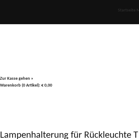
Startseite
M
Für Oldies
Plus
80er
900/90
Zur Kasse gehen »
Warenkorb (0 Artikel):
€
0,00
Lampenhalterung für Rückleuchte