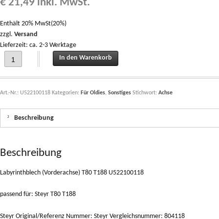
€
21,49
inkl. MwSt.
Enthält 20% MwSt(20%)
zzgl.
Versand
Lieferzeit: ca. 2-3 Werktage
Labyrinthblech (Vorderachse) T80 T188 U522100118 quantity
In den Warenkorb
Art.-Nr.:
U522100118
Kategorien:
Für Oldies
,
Sonstiges
Stichwort:
Achse
Beschreibung
Beschreibung
Labyrinthblech (Vorderachse) T80 T188 U522100118
passend für: Steyr T80 T188
Steyr Original/Referenz Nummer: Steyr Vergleichsnummer: 804118