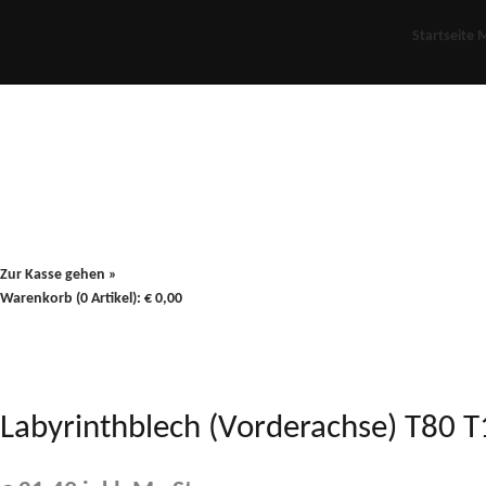
Startseite
M
Für Oldies
Plus
80er
900/90
Zur Kasse gehen »
Warenkorb (0 Artikel):
€
0,00
Labyrinthblech (Vorderachse) T80