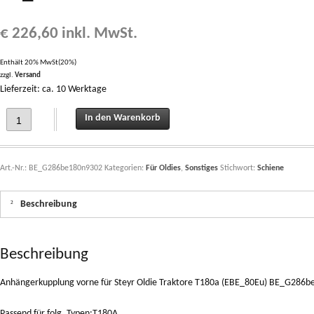
€
226,60
inkl. MwSt.
Enthält 20% MwSt(20%)
zzgl.
Versand
Lieferzeit: ca. 10 Werktage
Anhängerkupplung vorne für Steyr Oldie Traktore T180a (EBE_80Eu) BE_G286be
In den Warenkorb
Art.-Nr.:
BE_G286be180n9302
Kategorien:
Für Oldies
,
Sonstiges
Stichwort:
Schiene
Beschreibung
Beschreibung
Anhängerkupplung vorne für Steyr Oldie Traktore T180a (EBE_80Eu) BE_G286b
Passend für folg. Typen:T180A