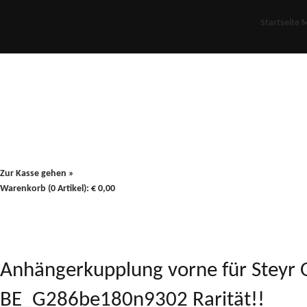
Startseite
M
Für Oldies
Plus
80er
900/90
Zur Kasse gehen »
Warenkorb (0 Artikel):
€
0,00
Anhängerkupplung vorne für Steyr 
BE_G286be180n9302 Rarität!!