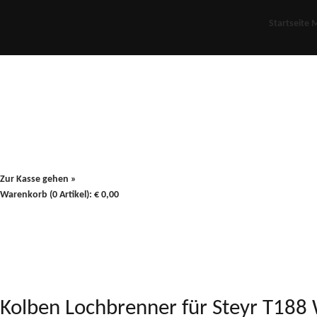
Startseite
M
Für Oldies
Plus
80er
900/90
Zur Kasse gehen »
Warenkorb (0 Artikel):
€
0,00
Kolben Lochbrenner für Steyr T1