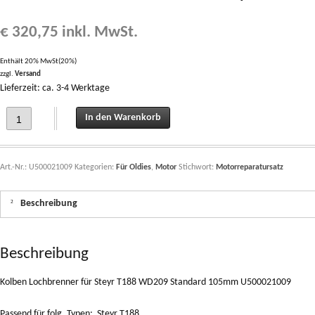
€
320,75
inkl. MwSt.
Enthält 20% MwSt(20%)
zzgl.
Versand
Lieferzeit: ca. 3-4 Werktage
Kolben Lochbrenner für Steyr T188 WD209 Standard 105mm U500021009 quant
In den Warenkorb
Art.-Nr.:
U500021009
Kategorien:
Für Oldies
,
Motor
Stichwort:
Motorreparatursatz
Beschreibung
Beschreibung
Kolben Lochbrenner für Steyr T188 WD209 Standard 105mm U500021009
Passend für folg. Typen: Steyr T188