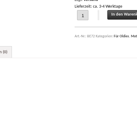
Lieferzeit: ca. 3-4 Werktage
Einstellschraube Kupplung T80 - T18
In den Waren
Art.-Nr.:
BE72
Kategorien:
Für Oldies
,
Mot
 (0)