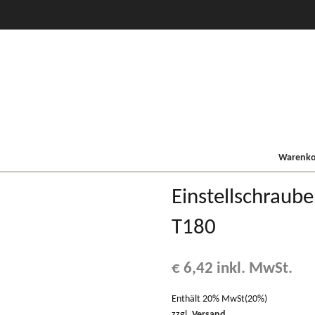
CVT Profi +
80er
900/9000
Lindner MF
Kompakt
Warenkor
Einstellschraub
T180
€
6,42
inkl. MwSt.
Enthält 20% MwSt(20%)
zzgl.
Versand