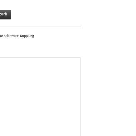
0 quantity
korb
or
Stichwort:
Kupplung