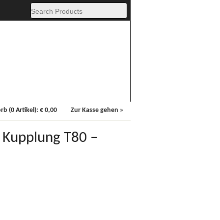
Fachbücher
Sonstiges
b (0 Artikel):
€
0,00
Zur Kasse gehen »
e Kupplung T80 –