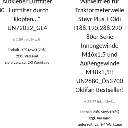
Aufkleber Luftfilter
Winkeltrieb für
80
„Luftfilter durch
Traktormeterwelle
klopfen…“
Steyr Plus + Oldi
UN72022_GE4
T188,190,288,290 +
80er Serie
€
3,89
inkl. MwSt.
Innengewinde
Enthält 20% MwSt(20%)
M16x1,5 und
zzgl.
Versand
Lieferzeit: ca. 2-3 Werktage
Außengewinde
M18x1,5!!
UN2680_Ö53700
Oldifan Bestseller!
€
29,77
inkl. MwSt.
Enthält 20% MwSt(20%)
zzgl.
Versand
Lieferzeit: ca. 3-4 Werktage