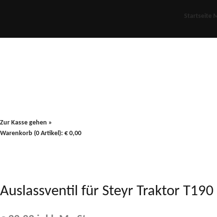
Startseite
M
Für Oldies
Plus
80er
900/90
Zur Kasse gehen »
Warenkorb (0 Artikel):
€
0,00
Auslassventil für Steyr Traktor T1