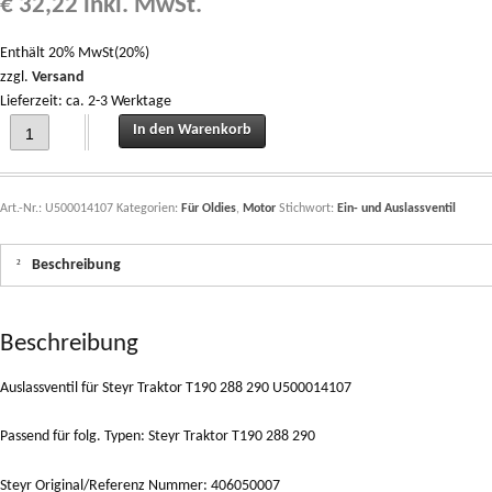
€
32,22
inkl. MwSt.
Enthält 20% MwSt(20%)
zzgl.
Versand
Lieferzeit: ca. 2-3 Werktage
Auslassventil für Steyr Traktor T190 288 290 U500014107 quantity
In den Warenkorb
Art.-Nr.:
U500014107
Kategorien:
Für Oldies
,
Motor
Stichwort:
Ein- und Auslassventil
Beschreibung
Beschreibung
Auslassventil für Steyr Traktor T190 288 290 U500014107
Passend für folg. Typen: Steyr Traktor T190 288 290
Steyr Original/Referenz Nummer: 406050007