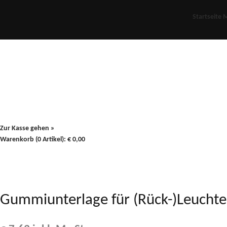
Startseite
M
Für Oldies
Plus
80er
900/90
Zur Kasse gehen »
Warenkorb (0 Artikel):
€
0,00
Gummiunterlage für (Rück-)Leucht