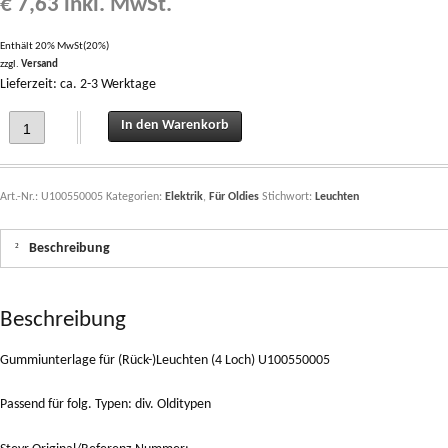
€
7,63
inkl. MwSt.
Enthält 20% MwSt(20%)
zzgl.
Versand
Lieferzeit: ca. 2-3 Werktage
Gummiunterlage für (Rück-)Leuchten (4 Loch) U100550005 quantity
In den Warenkorb
Art.-Nr.:
U100550005
Kategorien:
Elektrik
,
Für Oldies
Stichwort:
Leuchten
Beschreibung
Beschreibung
Gummiunterlage für (Rück-)Leuchten (4 Loch) U100550005
Passend für folg. Typen: div. Olditypen