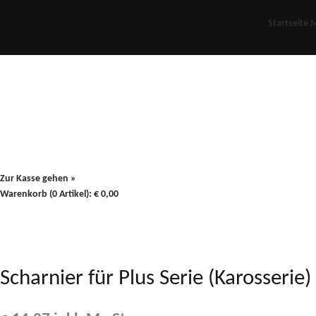
Startseite
M
Für Oldies
Plus
80er
900/90
Zur Kasse gehen »
Warenkorb (0 Artikel):
€
0,00
Scharnier für Plus Serie (Karosseri