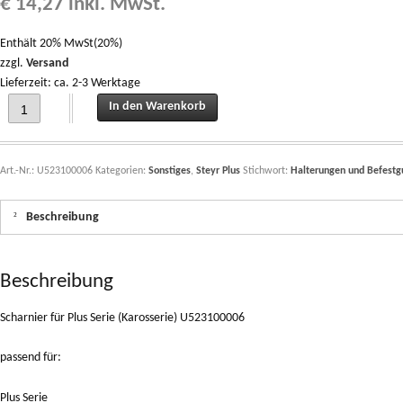
€
14,27
inkl. MwSt.
Enthält 20% MwSt(20%)
zzgl.
Versand
Lieferzeit: ca. 2-3 Werktage
Scharnier für Plus Serie (Karosserie) U523100006 quantity
In den Warenkorb
Art.-Nr.:
U523100006
Kategorien:
Sonstiges
,
Steyr Plus
Stichwort:
Halterungen und Befest
Beschreibung
Beschreibung
Scharnier für Plus Serie (Karosserie) U523100006
passend für:
Plus Serie