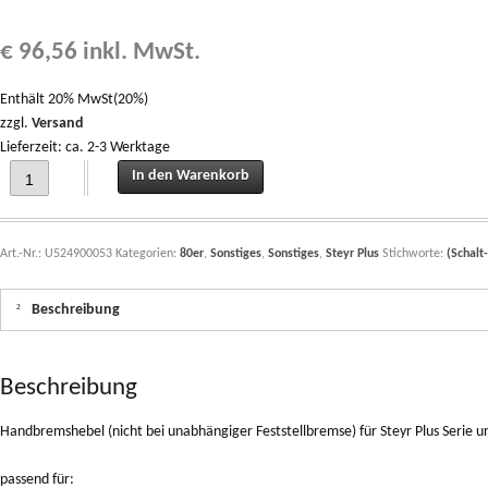
€
96,56
inkl. MwSt.
Enthält 20% MwSt(20%)
zzgl.
Versand
Lieferzeit: ca. 2-3 Werktage
Handbremshebel (nicht bei unabhängiger Feststellbremse) für Steyr Plus Serie
In den Warenkorb
Art.-Nr.:
U524900053
Kategorien:
80er
,
Sonstiges
,
Sonstiges
,
Steyr Plus
Stichworte:
(Schalt-
Beschreibung
Beschreibung
Handbremshebel (nicht bei unabhängiger Feststellbremse) für Steyr Plus Serie
passend für: