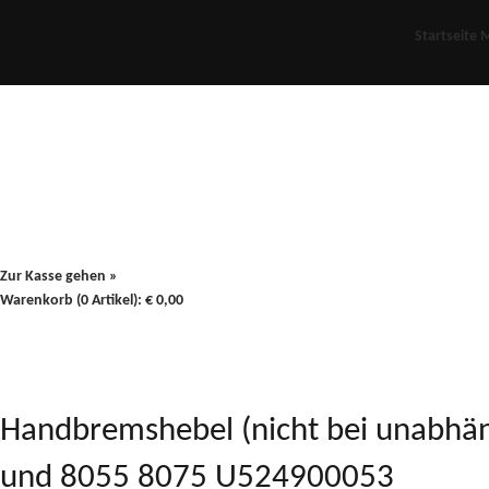
Startseite
M
Für Oldies
Plus
80er
900/90
Zur Kasse gehen »
Warenkorb (0 Artikel):
€
0,00
Handbremshebel (nicht bei unabhängi
und 8055 8075 U524900053