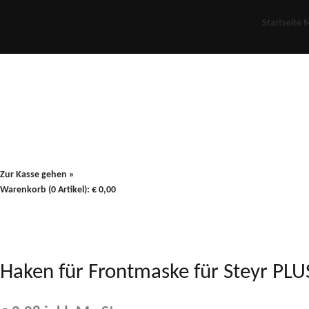
Startseite
M
Für Oldies
Plus
80er
900/90
Zur Kasse gehen »
Warenkorb (0 Artikel):
€
0,00
Haken für Frontmaske für Steyr PL