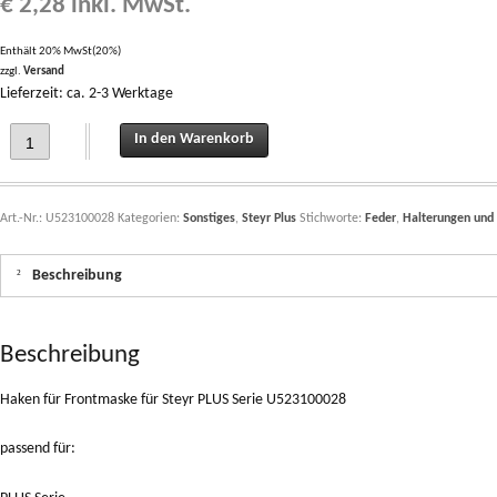
€
2,28
inkl. MwSt.
Enthält 20% MwSt(20%)
zzgl.
Versand
Lieferzeit: ca. 2-3 Werktage
Haken für Frontmaske für Steyr PLUS Serie U523100028 quantity
In den Warenkorb
Art.-Nr.:
U523100028
Kategorien:
Sonstiges
,
Steyr Plus
Stichworte:
Feder
,
Halterungen und
Beschreibung
Beschreibung
Haken für Frontmaske für Steyr PLUS Serie U523100028
passend für: