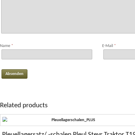
Name
*
E-Mail
*
Related products
Pleuellagersatz/ -schalen Pleul Steyr Traktor T1