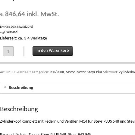
€
846,64
inkl. MwSt.
Enthält 20% MwSt(20%)
zzgl.
Versand
Lieferzeit: ca. 3-4 Werktage
Zylinderkopf Komplett mit Federn und Ventilen M14 für Steyr PLUS 548 und Ste
In den Warenkorb
Art.-Nr.:
U520020902
Kategorien:
900/9000
,
Motor
,
Motor
,
Steyr Plus
Stichwort:
Zylinderko
Beschreibung
Beschreibung
Zylinderkopf Komplett mit Federn und Ventilen M14 für Steyr PLUS 548 und St
Passend für folg. Typen: Steyr PLUS 548, Steyr 942 948