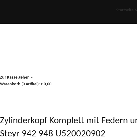
Startseite
M
Für Oldies
Plus
80er
900/90
Zur Kasse gehen »
Warenkorb (0 Artikel):
€
0,00
Zylinderkopf Komplett mit Federn u
Steyr 942 948 U520020902