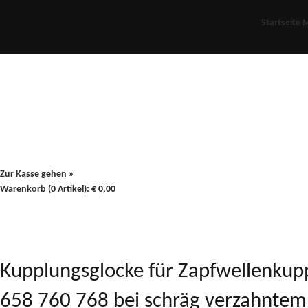
Startseite
M
Für Oldies
Plus
80er
900/90
Zur Kasse gehen »
Warenkorb (0 Artikel):
€
0,00
Kupplungsglocke für Zapfwellenku
658 760 768 bei schräg verzahntem