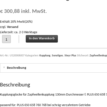
€
300,88
inkl. MwSt.
Enthält 20% MwSt(20%)
zzgl.
Versand
Lieferzeit: ca. 2-3 Werktage
Kupplungsglocke für Zapfwellenkupplung 130mm Durchmesser f. PLUS 650 658 7
In den Warenkorb
Art.-Nr.:
U520006007
Kategorien:
Kupplung
,
Sonstiges
,
Steyr Plus
Stichwort:
Zapfwellenkup
Beschreibung
Beschreibung
Kupplungsglocke für Zapfwellenkupplung 130mm Durchmesser f. PLUS 650 658 7
passend für: PLUS 650 658 760 768 bei schräg verzahntem Getriebe