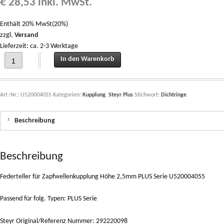
€
28,53
inkl. MwSt.
Enthält 20% MwSt(20%)
zzgl.
Versand
Lieferzeit: ca. 2-3 Werktage
Federteller für Zapfwellenkupplung Höhe 2,5mm PLUS Serie U520004055 quanti
In den Warenkorb
Art.-Nr.:
U520004055
Kategorien:
Kupplung
,
Steyr Plus
Stichwort:
Dichtringe
Beschreibung
Beschreibung
Federteller für Zapfwellenkupplung Höhe 2,5mm PLUS Serie U520004055
Passend für folg. Typen: PLUS Serie
Steyr Original/Referenz Nummer: 292220098