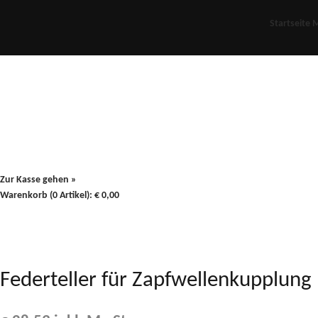
Startseite
M
Für Oldies
Plus
80er
900/90
Zur Kasse gehen »
Warenkorb (0 Artikel):
€
0,00
Federteller für Zapfwellenkupplu