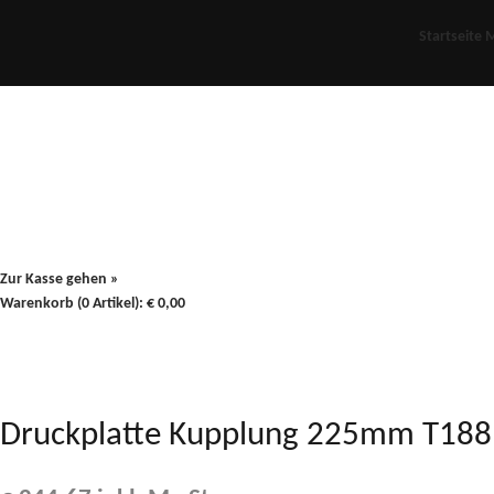
Startseite
M
Für Oldies
Plus
80er
900/90
Zur Kasse gehen »
Warenkorb (0 Artikel):
€
0,00
Druckplatte Kupplung 225mm T18