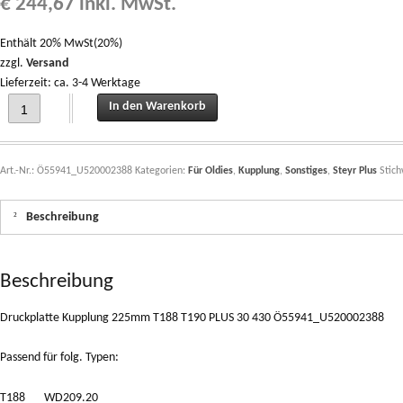
€
244,67
inkl. MwSt.
Enthält 20% MwSt(20%)
zzgl.
Versand
Lieferzeit: ca. 3-4 Werktage
Druckplatte Kupplung 225mm T188 T190 PLUS 30 430 Ö55941_U520002388 qua
In den Warenkorb
Art.-Nr.:
Ö55941_U520002388
Kategorien:
Für Oldies
,
Kupplung
,
Sonstiges
,
Steyr Plus
Stic
Beschreibung
Beschreibung
Druckplatte Kupplung 225mm T188 T190 PLUS 30 430 Ö55941_U520002388
Passend für folg. Typen:
T188 WD209.20