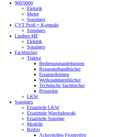
900/9000
Elektrik
Motor
Sonstiges
CVT Profi + Kompakt
Sonstiges
Lindner MF
Elektrik
Sonstiges
Fachbücher
Traktor
Bedienungsanleitungen
Reparaturhandbücher
Ersatzteilelisten
Werkstattdatenbücher
Technische Sachbücher
Prospekte
LKW
Sonstiges
Ersatzteile LKW
Ersatzteile Warchalowski
Ersatzteile Sonstige
Modelle
Reifen
Ackerstollen Frontreifen