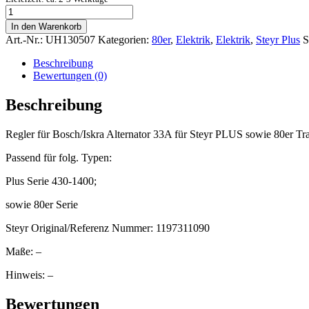
Regler
für
In den Warenkorb
Bosch/Iskra
Art.-Nr.:
UH130507
Kategorien:
80er
,
Elektrik
,
Elektrik
,
Steyr Plus
S
Alternator
33A
Beschreibung
für
Bewertungen (0)
Steyr
PLUS
Beschreibung
sowie
80er
Regler für Bosch/Iskra Alternator 33A für Steyr PLUS sowie 80er 
Traktore
UH130507
Passend für folg. Typen:
quantity
Plus Serie 430-1400;
sowie 80er Serie
Steyr Original/Referenz Nummer: 1197311090
Maße: –
Hinweis: –
Bewertungen