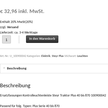
€
32,96
inkl. MwSt.
Enthält 20% MwSt(20%)
zzgl.
Versand
Lieferzeit: ca. 3-4 Werktage
Ersatzfassungen Kontrolleuchtenleiste (10Stk.) Steyr Traktor Plus 40 bis 870 10
In den Warenkorb
Art.-Nr.:
U_100900042
Kategorien:
Elektrik
,
Steyr Plus
Stichwort:
Leuchten
Beschreibung
Beschreibung
Ersatzfassungen Kontrolleuchtenleiste Steyr Traktor Plus 40 bis 870 100900042
Passend für folg. Typen: Plus Serie 40 bis 870