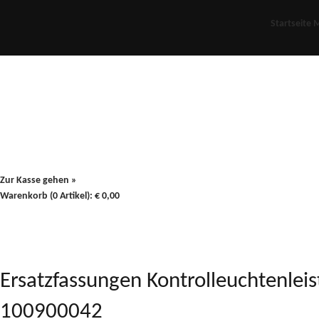
Startseite
M
Für Oldies
Plus
80er
900/90
Zur Kasse gehen »
Warenkorb (0 Artikel):
€
0,00
Ersatzfassungen Kontrolleuchtenleist
100900042