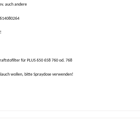
 ev. auch andere
1614080264
!
aftstofilter für PLUS 650 658 760 od. 768
hlauch wollen, bitte Spraydose verwenden!