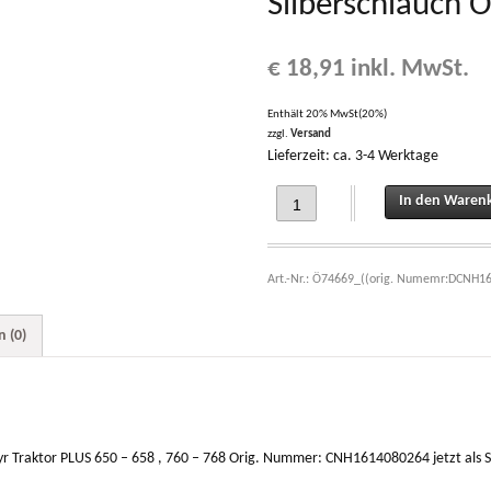
Silberschlauch 
€
18,91
inkl. MwSt.
Enthält 20% MwSt(20%)
zzgl.
Versand
Lieferzeit: ca. 3-4 Werktage
Schlauch Kraftstoffhahn zu -Filter 
In den Waren
Art.-Nr.:
Ö74669_((orig. Numemr:DCNH1
 (0)
Steyr Traktor PLUS 650 – 658 , 760 – 768 Orig. Nummer: CNH1614080264 jetzt als 