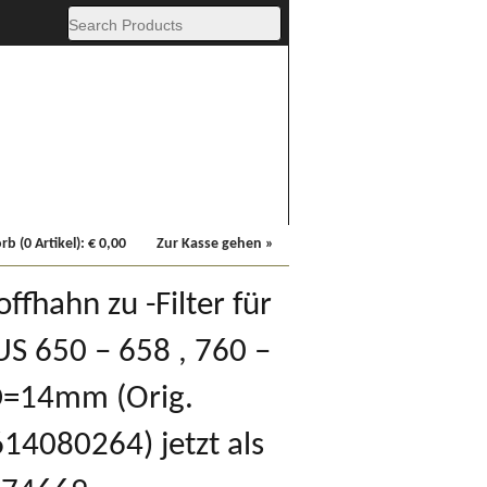
Fachbücher
Sonstiges
b (0 Artikel):
€
0,00
Zur Kasse gehen »
ffhahn zu -Filter für
US 650 – 658 , 760 –
=14mm (Orig.
080264) jetzt als