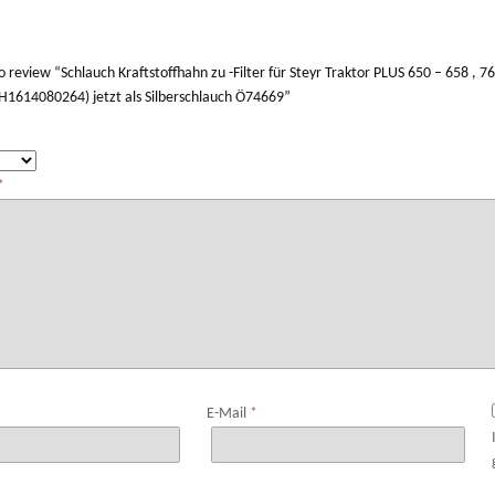
 to review “Schlauch Kraftstoffhahn zu -Filter für Steyr Traktor PLUS 650 – 658
614080264) jetzt als Silberschlauch Ö74669”
*
*
E-Mail
*