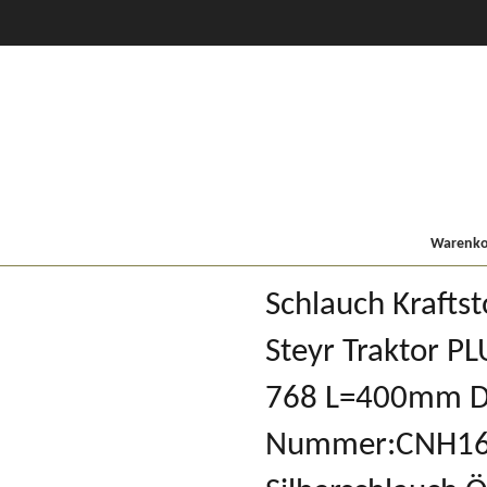
CVT Profi +
80er
900/9000
Lindner MF
Kompakt
Warenkor
Schlauch Kraftsto
Steyr Traktor PL
768 L=400mm D
Nummer:CNH1614