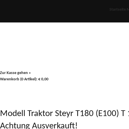
Startseite
M
Für Oldies
Plus
80er
900/90
Zur Kasse gehen »
Warenkorb (0 Artikel):
€
0,00
Modell Traktor Steyr T180 (E100) T 1
Achtung Ausverkauft!