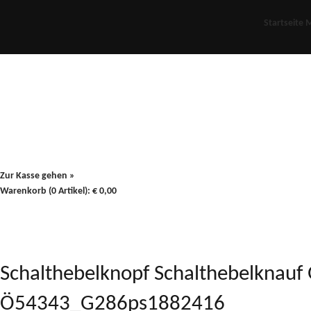
Startseite
M
Für Oldies
Plus
80er
900/90
Zur Kasse gehen »
Warenkorb (0 Artikel):
€
0,00
Schalthebelknopf Schalthebelknau
Ö54343_G286ps1882416