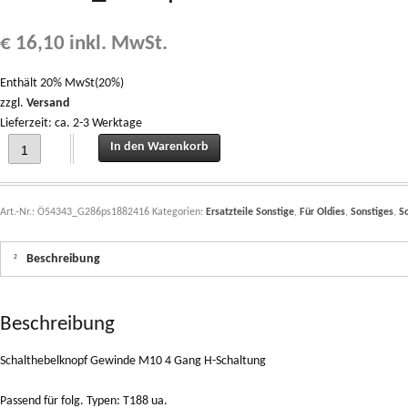
€
16,10
inkl. MwSt.
Enthält 20% MwSt(20%)
zzgl.
Versand
Lieferzeit: ca. 2-3 Werktage
Schalthebelknopf Schalthebelknauf Gewinde M10 4 Gang H-Schaltung Ö54343_
In den Warenkorb
Art.-Nr.:
Ö54343_G286ps1882416
Kategorien:
Ersatzteile Sonstige
,
Für Oldies
,
Sonstiges
,
S
Beschreibung
Beschreibung
Schalthebelknopf Gewinde M10 4 Gang H-Schaltung
Passend für folg. Typen: T188 ua.