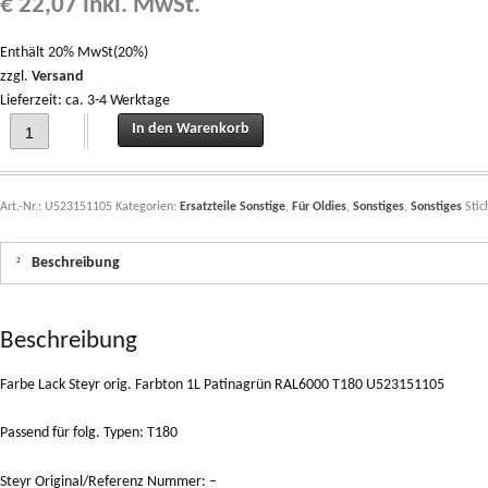
€
22,07
inkl. MwSt.
Enthält 20% MwSt(20%)
zzgl.
Versand
Lieferzeit: ca. 3-4 Werktage
Farbe Lack Steyr orig. Farbton 1L Patinagrün RAL6000 T180 U523151105 quanti
In den Warenkorb
Art.-Nr.:
U523151105
Kategorien:
Ersatzteile Sonstige
,
Für Oldies
,
Sonstiges
,
Sonstiges
Sti
Beschreibung
Beschreibung
Farbe Lack Steyr orig. Farbton 1L Patinagrün RAL6000 T180 U523151105
Passend für folg. Typen: T180
Steyr Original/Referenz Nummer: –