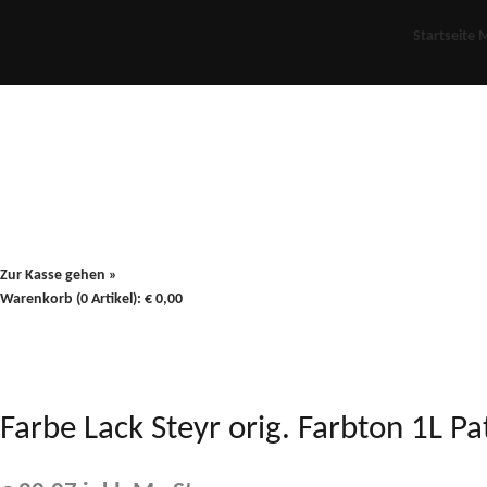
Startseite
M
Für Oldies
Plus
80er
900/90
Zur Kasse gehen »
Warenkorb (0 Artikel):
€
0,00
Farbe Lack Steyr orig. Farbton 1L