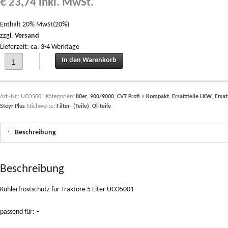
€
23,74
inkl. MwSt.
Enthält 20% MwSt(20%)
zzgl.
Versand
Lieferzeit: ca. 3-4 Werktage
Kühlerfrostschutz für Traktore 5 Liter UCO5001 quantity
In den Warenkorb
Art.-Nr.:
UCO5001
Kategorien:
80er
,
900/9000
,
CVT Profi + Kompakt
,
Ersatzteile LKW
,
Ersat
Steyr Plus
Stichworte:
Filter- (Teile)
,
Öl-teile
Beschreibung
Beschreibung
Kühlerfrostschutz für Traktore 5 Liter UCO5001
passend für: –