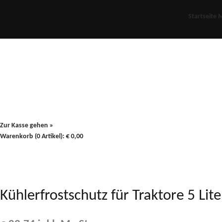
Startseite
M
Für Oldies
Plus
80er
900/90
Zur Kasse gehen »
Warenkorb (0 Artikel):
€
0,00
Kühlerfrostschutz für Traktore 5 Li