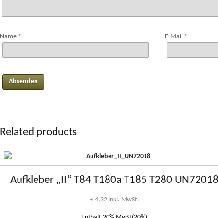
Name
*
E-Mail
*
Related products
Aufkleber „II“ T84 T180a T185 T280 UN7201
€
4,32
inkl. MwSt.
Enthält 20% MwSt(20%)