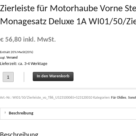
Zierleiste für Motorhaube Vorne Steyr
Monagesatz Deluxe 1A WI01/50/Z
€
56,80
inkl. MwSt.
Enthält 20% MwSt(20%)
zzgl.
Versand
Lieferzeit: ca. 3-4 Werktage
Zierleiste für Motorhaube Vorne Steyr T86 originalgetreu fix-fertig inkl. Mo
In den Warenkorb
Art.-Nr.:
WI01/50/Zierleiste_vo_T86_U523100065+523120010
Kategorien:
Für Oldies
,
Sons
Beschreibung
Beschreibung