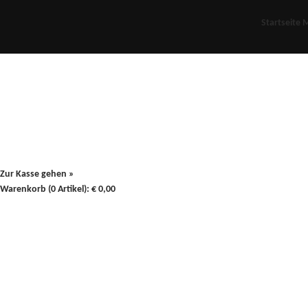
Startseite
M
Für Oldies
Plus
80er
900/90
Zur Kasse gehen »
Warenkorb (0 Artikel):
€
0,00