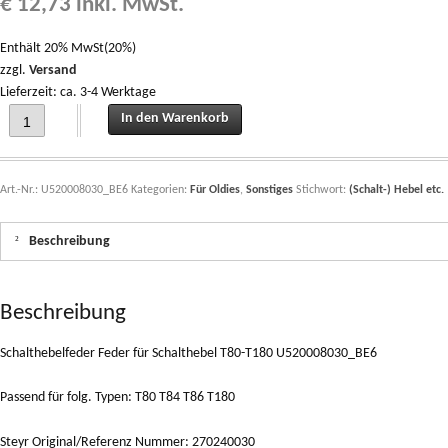
€
12,73
inkl. MwSt.
Enthält 20% MwSt(20%)
zzgl.
Versand
Lieferzeit: ca. 3-4 Werktage
Schalthebelfeder Feder für Schalthebel T80-T180 U520008030_BE6 quantity
In den Warenkorb
Art.-Nr.:
U520008030_BE6
Kategorien:
Für Oldies
,
Sonstiges
Stichwort:
(Schalt-) Hebel etc.
Beschreibung
Beschreibung
Schalthebelfeder Feder für Schalthebel T80-T180 U520008030_BE6
Passend für folg. Typen: T80 T84 T86 T180
Steyr Original/Referenz Nummer: 270240030