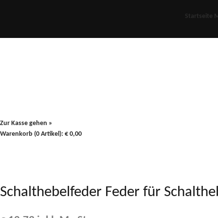
Startseite
M
Für Oldies
Plus
80er
900/90
Zur Kasse gehen »
Warenkorb (0 Artikel):
€
0,00
Schalthebelfeder Feder für Schalt