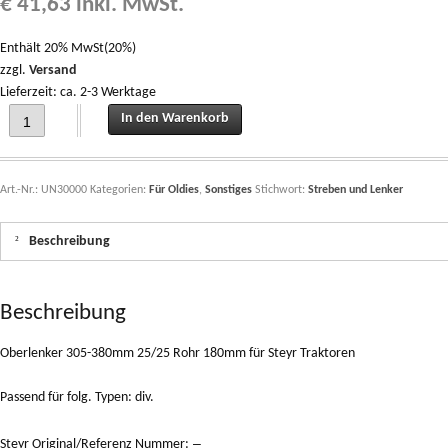
€
41,63
inkl. MwSt.
Enthält 20% MwSt(20%)
zzgl.
Versand
Lieferzeit: ca. 2-3 Werktage
Oberlenker 305-380mm 25/25 Rohr 180mm für Steyr Traktoren quantity
In den Warenkorb
Art.-Nr.:
UN30000
Kategorien:
Für Oldies
,
Sonstiges
Stichwort:
Streben und Lenker
Beschreibung
Beschreibung
Oberlenker 305-380mm 25/25 Rohr 180mm für Steyr Traktoren
Passend für folg. Typen: div.
–
Steyr Original/Referenz Nummer: