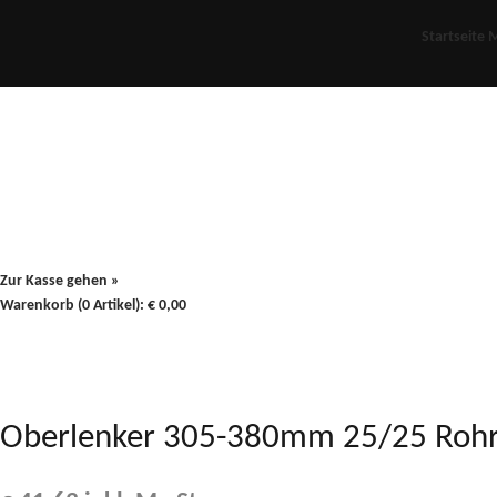
Startseite
M
Für Oldies
Plus
80er
900/90
Zur Kasse gehen »
Warenkorb (0 Artikel):
€
0,00
Oberlenker 305-380mm 25/25 Rohr 