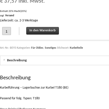
€
37,57
inkl. MwSt.
Enthält 20% MwSt(20%)
zzgl.
Versand
Lieferzeit: ca. 2-3 Werktage
Kurbelführung - Lagerbuchse zur Kurbel T180 (BE) quantity
In den Warenkorb
Art.-Nr.:
BE93
Kategorien:
Für Oldies
,
Sonstiges
Stichwort:
Kurbelteile
Beschreibung
Beschreibung
Kurbelführung – Lagerbuchse zur Kurbel T180 (BE)
Passend für folg. Typen: T180