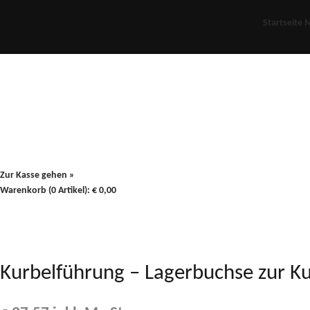
Startseite
M
Für Oldies
Plus
80er
900/90
Zur Kasse gehen »
Warenkorb (0 Artikel):
€
0,00
Kurbelführung – Lagerbuchse zur Ku