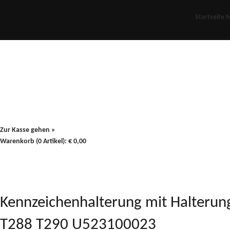
Startseite
M
Für Oldies
Plus
80er
900/90
Zur Kasse gehen »
Warenkorb (0 Artikel):
€
0,00
Kennzeichenhalterung mit Halterun
T288 T290 U523100023