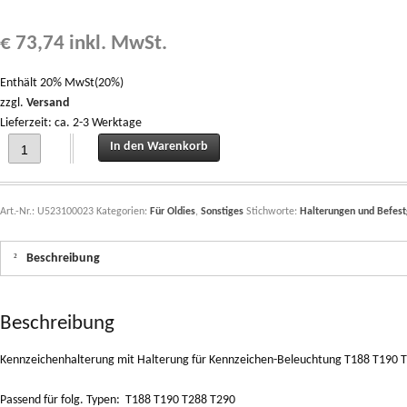
€
73,74
inkl. MwSt.
Enthält 20% MwSt(20%)
zzgl.
Versand
Lieferzeit: ca. 2-3 Werktage
Kennzeichenhalterung mit Halterung für Kennzeichen-Beleuchtung T188 T190 
In den Warenkorb
Art.-Nr.:
U523100023
Kategorien:
Für Oldies
,
Sonstiges
Stichworte:
Halterungen und Befes
Beschreibung
Beschreibung
Kennzeichenhalterung mit Halterung für Kennzeichen-Beleuchtung T188 T190
Passend für folg. Typen: T188 T190 T288 T290