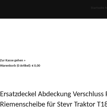
Startseite
M
Für Oldies
Plus
80er
900/90
Zur Kasse gehen »
Warenkorb (0 Artikel):
€
0,00
Ersatzdeckel Abdeckung Verschluss 
Riemenscheibe für Steyr Traktor T18