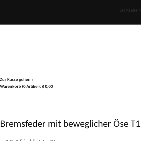
Startseite
M
Für Oldies
Plus
80er
900/90
Zur Kasse gehen »
Warenkorb (0 Artikel):
€
0,00
Bremsfeder mit beweglicher Öse 