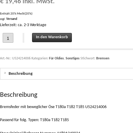
€
19,46
inkl. MwSt.
Enthält 20% MwSt(20%)
zzgl.
Versand
Lieferzeit: ca. 2-3 Werktage
Bremsfeder mit beweglicher Öse T180a T182 T185 U524214006 quantity
In den Warenkorb
Art.-Nr.:
U524214006
Kategorien:
Für Oldies
,
Sonstiges
Stichwort:
Bremsen
Beschreibung
Beschreibung
Bremsfeder mit beweglicher Öse T180a T182 T185 U524214006
Passend für folg. Typen: T180a T182 T185