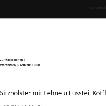
Startseite
M
Für Oldies
Plus
80er
900/90
Zur Kasse gehen »
Warenkorb (0 Artikel):
€
0,00
Sitzpolster mit Lehne u Fussteil Kotfl