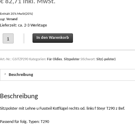
€
82,71
inkl. MwSt.
Enthält 20% MwSt(20%)
zzgl.
Versand
Lieferzeit: ca. 2-3 Werktage
Sitzpolster mit Lehne u Fussteil Kotflügel rechts od. links f Steyr T290 z Bef. quan
In den Warenkorb
Art.-Nr.:
GSITZP290
Kategorien:
Für Oldies
,
Sitzpolster
Stichwort:
Sitz(-polster)
Beschreibung
Beschreibung
Sitzpolster mit Lehne u Fussteil Kotflügel rechts od. links f Steyr T290 z Bef.
Passend für folg. Typen: T290