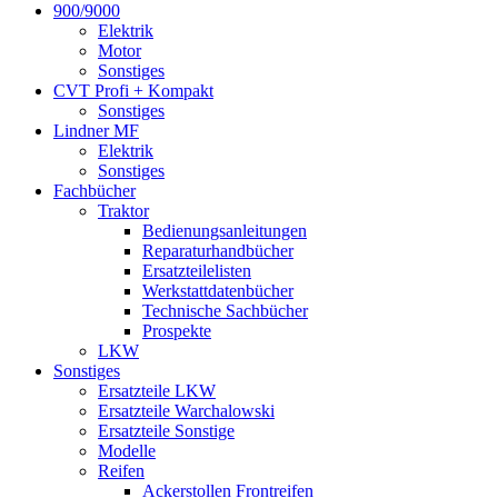
900/9000
Elektrik
Motor
Sonstiges
CVT Profi + Kompakt
Sonstiges
Lindner MF
Elektrik
Sonstiges
Fachbücher
Traktor
Bedienungsanleitungen
Reparaturhandbücher
Ersatzteilelisten
Werkstattdatenbücher
Technische Sachbücher
Prospekte
LKW
Sonstiges
Ersatzteile LKW
Ersatzteile Warchalowski
Ersatzteile Sonstige
Modelle
Reifen
Ackerstollen Frontreifen