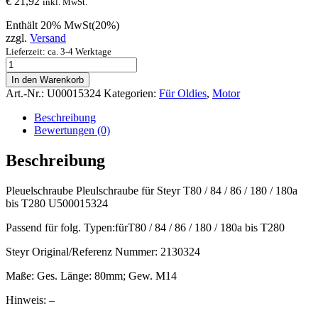
€
21,92
inkl. MwSt.
Enthält 20% MwSt(20%)
zzgl.
Versand
Lieferzeit: ca. 3-4 Werktage
Pleuelschraube
Pleulschraube
In den Warenkorb
für
Art.-Nr.:
U00015324
Kategorien:
Für Oldies
,
Motor
Steyr
T80
Beschreibung
/
Bewertungen (0)
84
/
Beschreibung
86
/
Pleuelschraube Pleulschraube für Steyr T80 / 84 / 86 / 180 / 180a
180
bis T280 U500015324
/
180a
Passend für folg. Typen:fürT80 / 84 / 86 / 180 / 180a bis T280
bis
T280
Steyr Original/Referenz Nummer: 2130324
U500015324
quantity
Maße: Ges. Länge: 80mm; Gew. M14
Hinweis: –