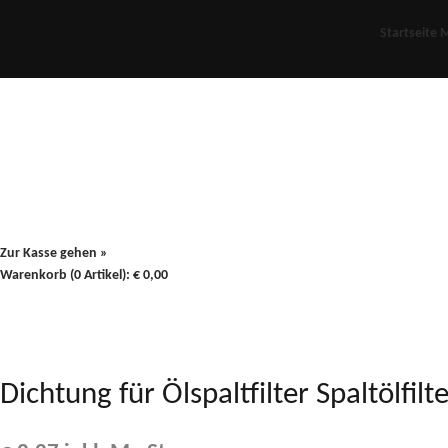
Startseite
M
Für Oldies
Plus
80er
900/90
Zur Kasse gehen »
Warenkorb (0 Artikel):
€
0,00
Dichtung für Ölspaltfilter Spaltölf