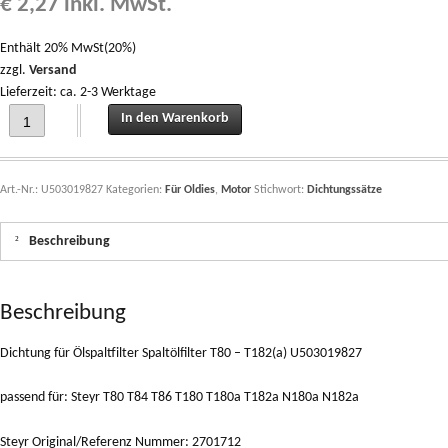
€
2,27
inkl. MwSt.
Enthält 20% MwSt(20%)
zzgl.
Versand
Lieferzeit: ca. 2-3 Werktage
Dichtung für Ölspaltfilter Spaltölfilter T80 - T182(a) U503019827 quantity
In den Warenkorb
Art.-Nr.:
U503019827
Kategorien:
Für Oldies
,
Motor
Stichwort:
Dichtungssätze
Beschreibung
Beschreibung
Dichtung für Ölspaltfilter Spaltölfilter T80 – T182(a) U503019827
passend für: Steyr T80 T84 T86 T180 T180a T182a N180a N182a
Steyr Original/Referenz Nummer: 2701712