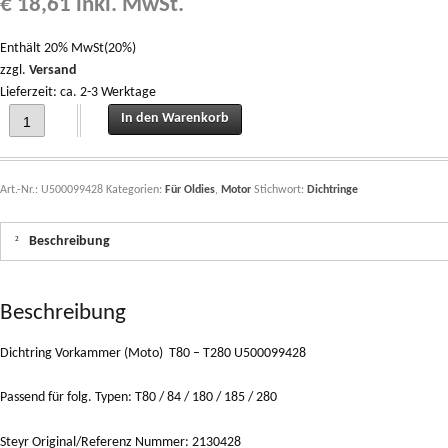
€
18,61
inkl. MwSt.
Enthält 20% MwSt(20%)
zzgl.
Versand
Lieferzeit: ca. 2-3 Werktage
Dichtring Vorkammer (Motor) T80 - T280 U500099428 quantity
In den Warenkorb
Art.-Nr.:
U500099428
Kategorien:
Für Oldies
,
Motor
Stichwort:
Dichtringe
Beschreibung
Beschreibung
Dichtring Vorkammer (Moto) T80 – T280 U500099428
Passend für folg. Typen: T80 / 84 / 180 / 185 / 280
Steyr Original/Referenz Nummer: 2130428