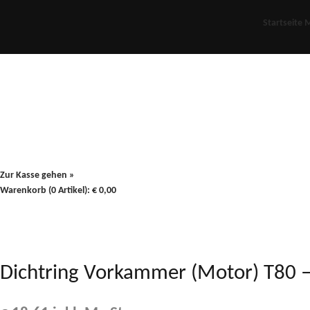
Startseite
M
Für Oldies
Plus
80er
900/90
Zur Kasse gehen »
Warenkorb (0 Artikel):
€
0,00
Dichtring Vorkammer (Motor) T80