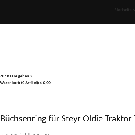
Startseite
M
Für Oldies
Plus
80er
900/90
Zur Kasse gehen »
Warenkorb (0 Artikel):
€
0,00
Büchsenring für Steyr Oldie Trak