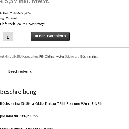
€
5,59
inkl. MwSt.
Enthält 20% MwSt(20%)
zzgl.
Versand
Lieferzeit: ca. 2-3 Werktage
Büchsenring für Steyr Oldie Traktor T288 Bohrung 92mm UN288 quantity
In den Warenkorb
Art.-Nr.:
UN288
Kategorien:
Für Oldies
,
Motor
Stichwort:
Büchsenring
Beschreibung
Beschreibung
Büchsenring für Steyr Oldie Traktor T288 Bohrung 92mm UN288
passend für: Steyr T288