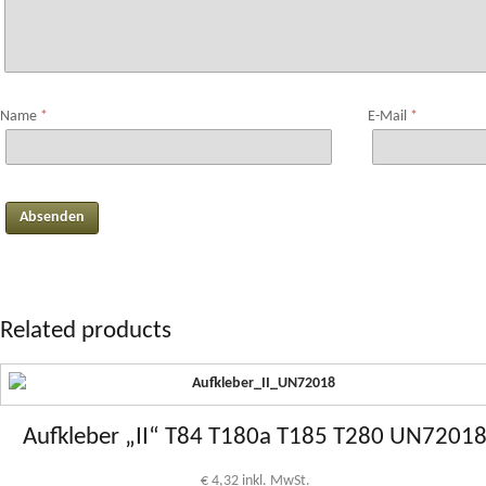
Name
*
E-Mail
*
Related products
Aufkleber „II“ T84 T180a T185 T280 UN7201
€
4,32
inkl. MwSt.