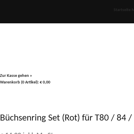
Startseite
M
Für Oldies
Plus
80er
900/90
Zur Kasse gehen »
Warenkorb (0 Artikel):
€
0,00
Büchsenring Set (Rot) für T80 / 84 /