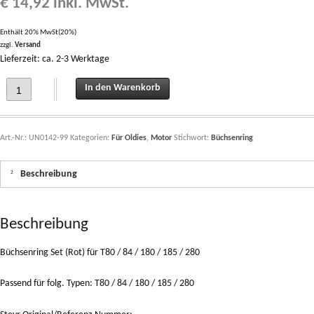
€
14,92
inkl. MwSt.
Enthält 20% MwSt(20%)
zzgl.
Versand
Lieferzeit: ca. 2-3 Werktage
Büchsenring Set (Rot) für T80 / 84 / 180 / 185 / 280 quantity
In den Warenkorb
Art.-Nr.:
UN0142-99
Kategorien:
Für Oldies
,
Motor
Stichwort:
Büchsenring
Beschreibung
Beschreibung
Büchsenring Set (Rot) für T80 / 84 / 180 / 185 / 280
Passend für folg. Typen: T80 / 84 / 180 / 185 / 280