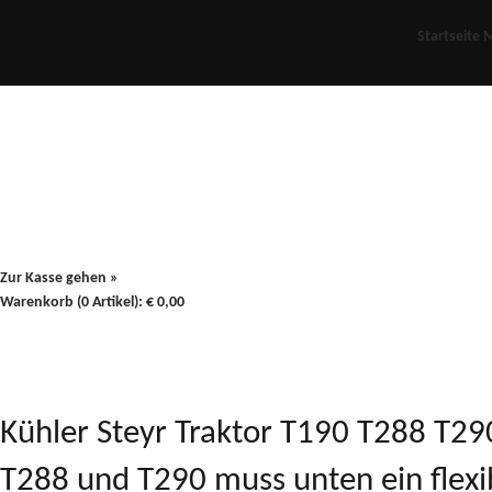
Startseite
M
Für Oldies
Plus
80er
900/90
Zur Kasse gehen »
Warenkorb (0 Artikel):
€
0,00
Kühler Steyr Traktor T190 T288 T29
T288 und T290 muss unten ein flex