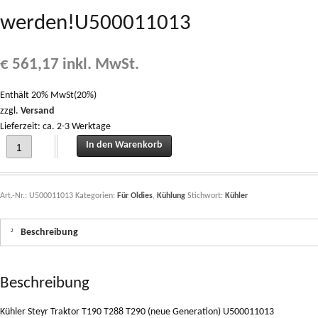
werden!U500011013
€
561,17
inkl. MwSt.
Enthält 20% MwSt(20%)
zzgl.
Versand
Lieferzeit: ca. 2-3 Werktage
Kühler Steyr Traktor T190 T288 T290 (neue Generation) Hinweis: Bei Steyr T2
In den Warenkorb
Art.-Nr.:
U500011013
Kategorien:
Für Oldies
,
Kühlung
Stichwort:
Kühler
Beschreibung
Beschreibung
Kühler Steyr Traktor T190 T288 T290 (neue Generation) U500011013