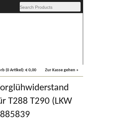
Fachbücher
Sonstiges
b (0 Artikel):
€
0,00
Zur Kasse gehen »
Vorglühwiderstand
für T288 T290 (LKW
N2885839