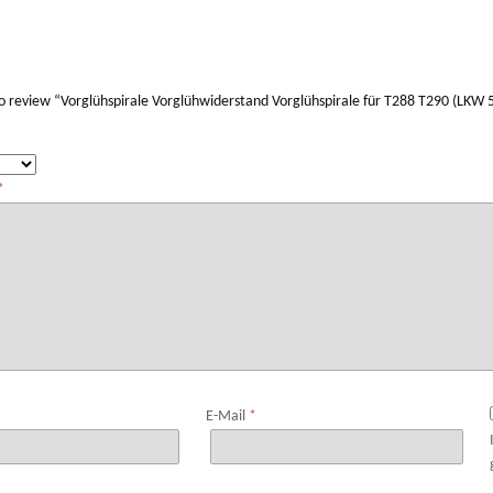
 to review “Vorglühspirale Vorglühwiderstand Vorglühspirale für T288 T290 (LKW
*
*
E-Mail
*