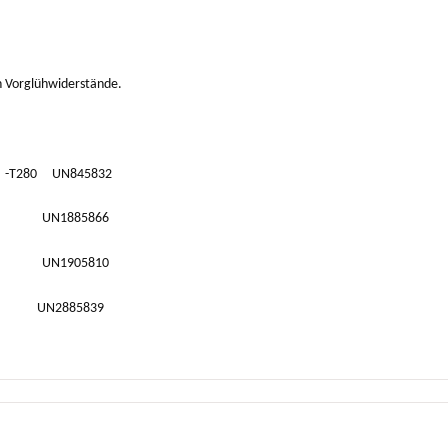
en Vorglühwiderstände.
) -T280 UN845832
 UN1885866
 UN1905810
0 UN2885839