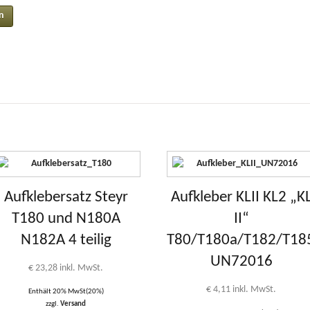
Aufklebersatz Steyr
Aufkleber KLII KL2 „K
T180 und N180A
II“
N182A 4 teilig
T80/T180a/T182/T18
UN72016
€
23,28
inkl. MwSt.
€
4,11
inkl. MwSt.
Enthält 20% MwSt(20%)
zzgl.
Versand