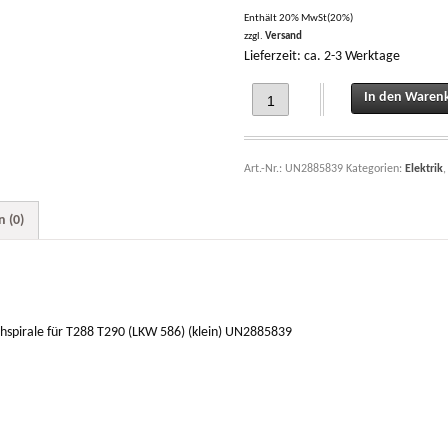
Enthält 20% MwSt(20%)
zzgl.
Versand
Lieferzeit: ca. 2-3 Werktage
Vorglühspirale Vorglühwiderstand Vo
In den Waren
Art.-Nr.:
UN2885839
Kategorien:
Elektrik
 (0)
hspirale für T288 T290 (LKW 586) (klein) UN2885839