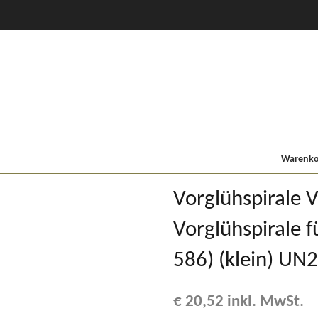
CVT Profi +
80er
900/9000
Lindner MF
Kompakt
Warenkor
Vorglühspirale 
Vorglühspirale 
586) (klein) U
€
20,52
inkl. MwSt.