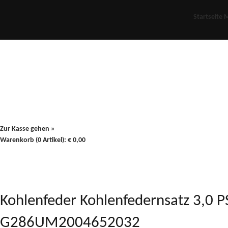
Startseite
M
Für Oldies
Plus
80er
900/90
Zur Kasse gehen »
Warenkorb (0 Artikel):
€
0,00
Kohlenfeder Kohlenfedernsatz 3,0 PS 
G286UM2004652032