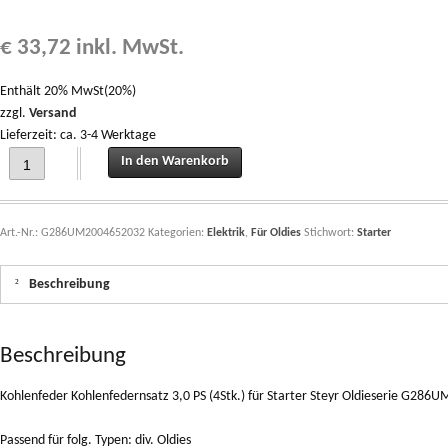
€
33,72
inkl. MwSt.
Enthält 20% MwSt(20%)
zzgl.
Versand
Lieferzeit: ca. 3-4 Werktage
Kohlenfeder Kohlenfedernsatz 3,0 PS (4Stk.) für Starter Steyr Oldieserie G28
In den Warenkorb
Art.-Nr.:
G286UM2004652032
Kategorien:
Elektrik
,
Für Oldies
Stichwort:
Starter
Beschreibung
Beschreibung
Kohlenfeder Kohlenfedernsatz 3,0 PS (4Stk.) für Starter Steyr Oldieserie G28
Passend für folg. Typen: div. Oldies