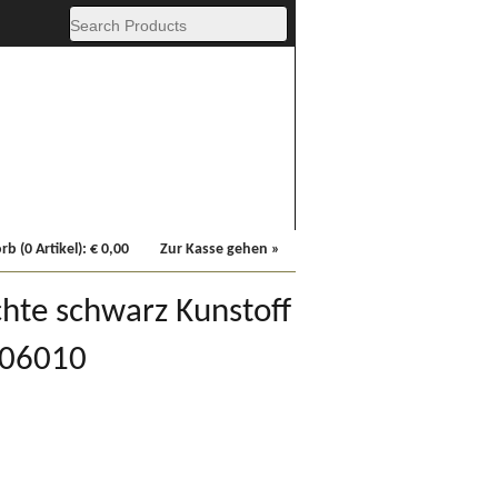
Fachbücher
Sonstiges
b (0 Artikel):
€
0,00
Zur Kasse gehen »
hte schwarz Kunstoff
06010