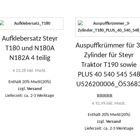
Aufklebersatz Steyr
Auspuffkrümmer für 3
T180 und N180A
Zylinder für Steyr
N182A 4 teilig
Traktor T190 sowie
€
23,28
inkl. MwSt.
PLUS 40 540 545 54
Enthält 20% MwSt(20%)
U526200006_Ö5368
zzgl.
Versand
Lieferzeit: ca. 2-3 Werktage
Bewertung
€
92,99
inkl. MwSt.
5.00
von 1
bis 5
Enthält 20% MwSt(20%)
zzgl.
Versand
Lieferzeit: ca. 2-3 Werktage