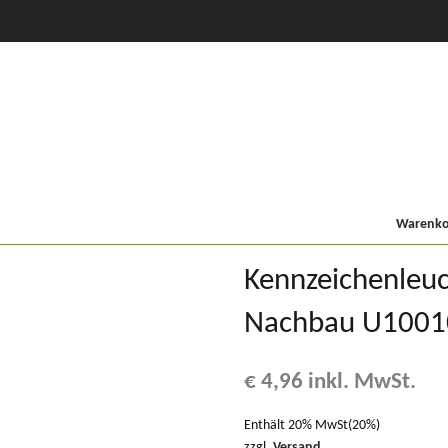
CVT Profi +
80er
900/9000
Lindner MF
Kompakt
Warenkor
Kennzeichenleuc
Nachbau U1001
€
4,96
inkl. MwSt.
Enthält 20% MwSt(20%)
zzgl.
Versand