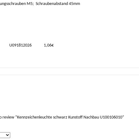
tigungsschrauben M5; Schraubenabstand 45mm
, 4-8 U091812026 1,06€
 to review “Kennzeichenleuchte schwarz Kunstoff Nachbau U100106010”
*