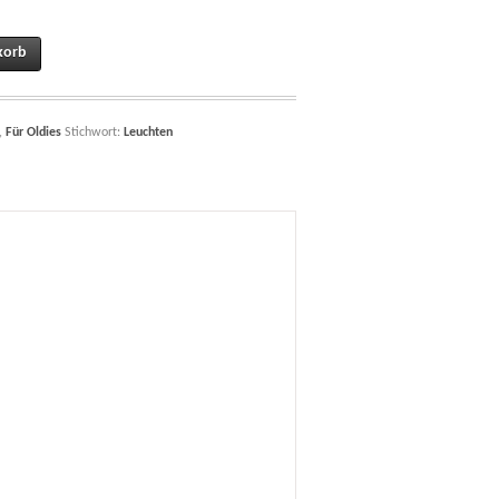
ff Nachbau U100106010 quantity
korb
,
Für Oldies
Stichwort:
Leuchten