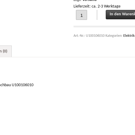
Lieferzeit: ca. 2-3 Werktage
Kennzeichenleuchte schwarz Kunsto
In den Waren
Art.-Nr.:
U100106010
Kategorien:
Elektrik
 (0)
Nachbau U100106010