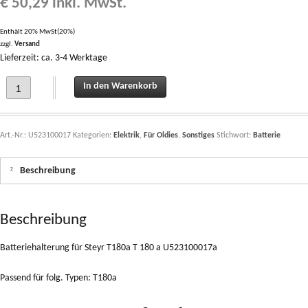
€
50,29
inkl. MwSt.
Enthält 20% MwSt(20%)
zzgl.
Versand
Lieferzeit: ca. 3-4 Werktage
Batteriehalterung für Steyr T180a T 180 a U523100017 quantity
In den Warenkorb
Art.-Nr.:
U523100017
Kategorien:
Elektrik
,
Für Oldies
,
Sonstiges
Stichwort:
Batterie
Beschreibung
Beschreibung
Batteriehalterung für Steyr T180a T 180 a U523100017a
Passend für folg. Typen: T180a