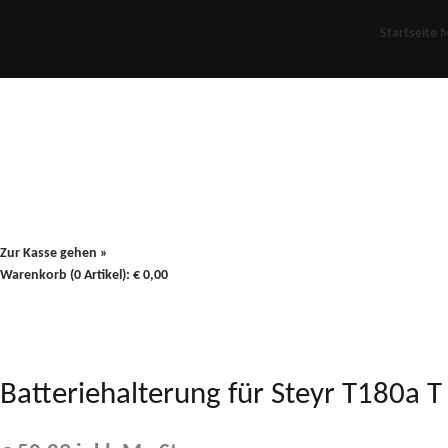
Startseite
M
Für Oldies
Plus
80er
900/90
Zur Kasse gehen »
Warenkorb (0 Artikel):
€
0,00
Batteriehalterung für Steyr T180a