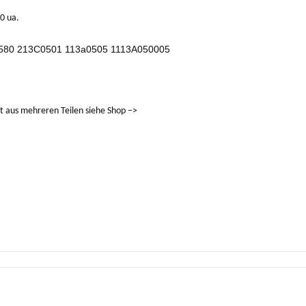
0 ua.
80 213C0501 113a0505 1113A050005
 aus mehreren Teilen siehe Shop –>