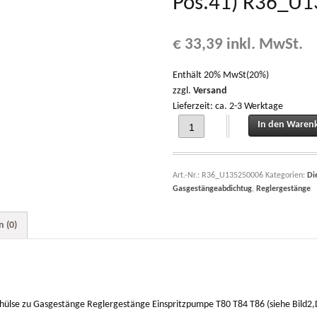
Pos.41) R36_U
€
33,39
inkl. MwSt.
Enthält 20% MwSt(20%)
zzgl.
Versand
Lieferzeit: ca. 2-3 Werktage
Verstellstange, Schiebestange zu E
In den Waren
Art.-Nr.:
R36_U135250006
Kategorien:
Di
Gasgestängeabdichtug
,
Reglergestänge
 (0)
ellhülse zu Gasgestänge Reglergestänge Einspritzpumpe T80 T84 T86 (siehe Bil