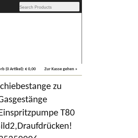
Fachbücher
Sonstiges
b (0 Artikel):
€
0,00
Zur Kasse gehen »
Schiebestange zu
 Gasgestänge
Einspritzpumpe T80
Bild2,Draufdrücken!