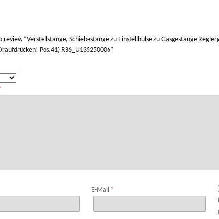
 to review “Verstellstange, Schiebestange zu Einstellhülse zu Gasgestänge Regl
2,Draufdrücken! Pos.41) R36_U135250006”
*
*
E-Mail
*