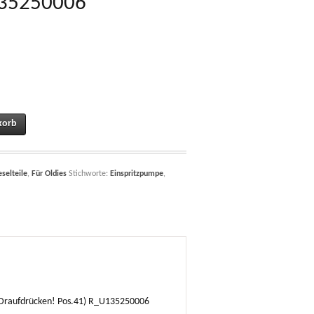
135250006
instellhülse zu Gasgestänge Reglergestänge Einspritzpumpe T80 T84 T86 (siehe 
korb
eselteile
,
Für Oldies
Stichworte:
Einspritzpumpe
,
d2,Draufdrücken! Pos.41) R_U135250006