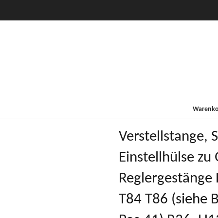
CVT Profi +
80er
900/9000
Lindner MF
Kompakt
Warenkor
Verstellstange, 
Einstellhülse zu
Reglergestänge 
T84 T86 (siehe 