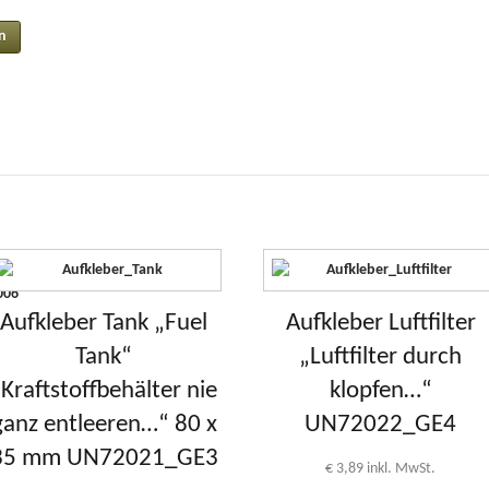
Aufkleber Tank „Fuel
Aufkleber Luftfilter
Tank“
„Luftfilter durch
„Kraftstoffbehälter nie
klopfen…“
ganz entleeren…“ 80 x
UN72022_GE4
35 mm UN72021_GE3
€
3,89
inkl. MwSt.